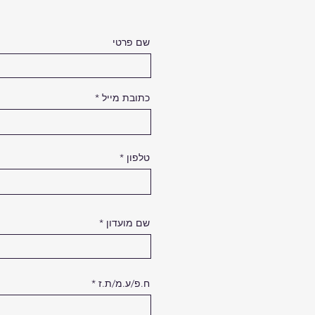
שם פרטי
כתובת מייל
טלפון
שם מועדון
ח.פ/ע.מ/ת.ז