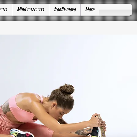
הדרכ
Mind סדנאות
freefit-move
More