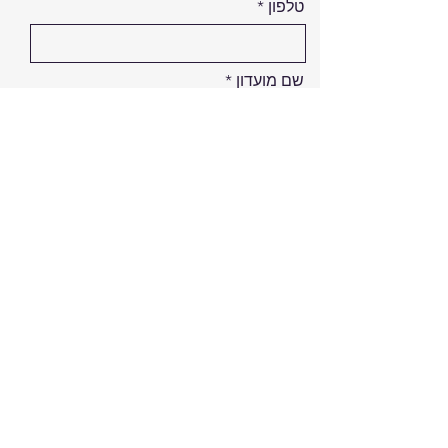
טלפון
שם מועדון
ח.פ/ע.מ/ת.ז
לבחירת הטבה
שלח